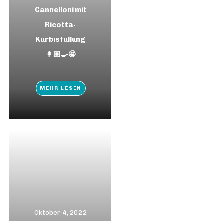
Cannelloni mit
Ricotta-
Kürbisfüllung
👩🏼‍🍳🤩
MEHR LESEN
Oktober 4, 2022