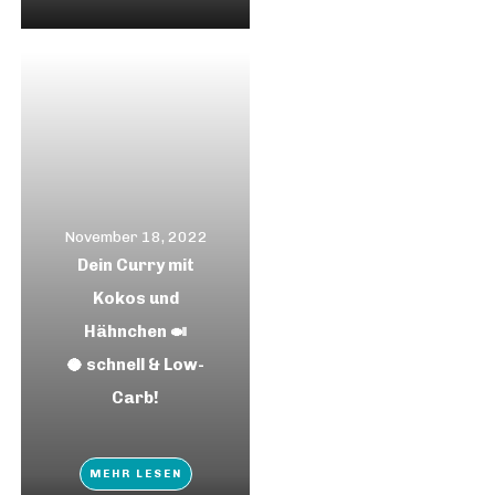
November 18, 2022
Dein Curry mit
Kokos und
Hähnchen 🍛
🥥 schnell & Low-
Carb!
MEHR LESEN