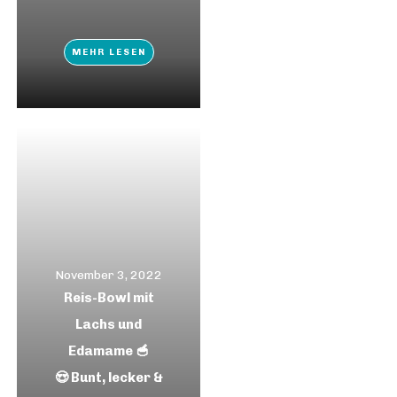
MEHR LESEN
November 3, 2022
Reis-Bowl mit
Lachs und
Edamame 🥣
😍 Bunt, lecker &