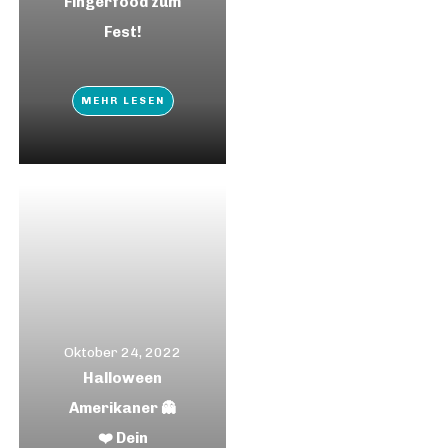
Fingerfood zum
Fest!
MEHR LESEN
Oktober 24, 2022
Halloween
Amerikaner 👻
❤️ Dein