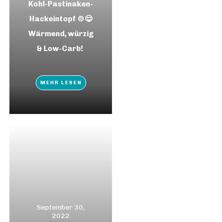
Kohl-Pastinaken-
Hackeintopf 🍲😋
Wärmend, würzig
& Low-Carb!
MEHR LESEN
September 30,
2022