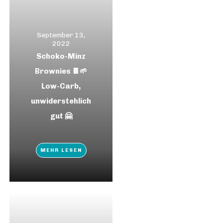
September 13,
2022
Schoko-Minz
Brownies 🍫🌱
Low-Carb,
unwiderstehlich
gut 🤗
MEHR LESEN