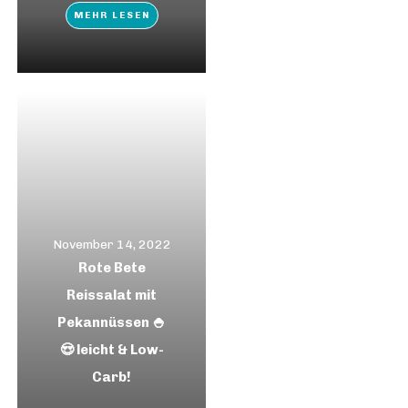
MEHR LESEN
November 14, 2022
Rote Bete
Reissalat mit
Pekannüssen 🍚
😍 leicht & Low-
Carb!