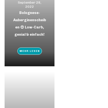
September 28,
2022
Bolognese-
Auberginenscheib
en 😍 Low-Carb,
genial & einfach!
MEHR LESEN