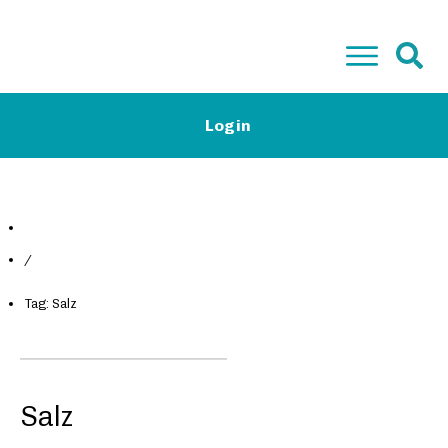
Start
Login
Low-Carb Camp Plus & Basis
Low-Carb Rezepte
Magazin
Kontakt
Gratis E-Book
/
Tag: Salz
Salz