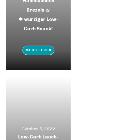
Flammkuchen
Brezeln 🥨
🍁 würziger Low-
Carb Snack!
MEHR LESEN
Oktober 5, 2022
Low-Carb Lauch-