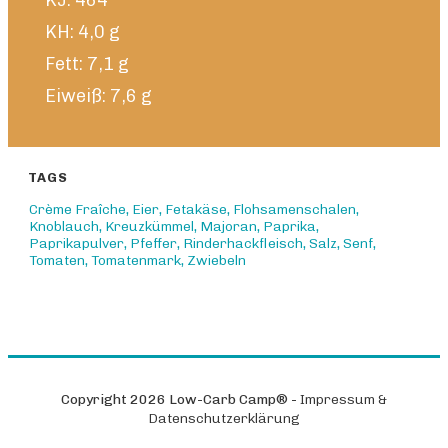
KJ: 464
KH: 4,0 g
Fett: 7,1 g
Eiweiß: 7,6 g
TAGS
Crème Fraîche
,
Eier
,
Fetakäse
,
Flohsamenschalen
,
Knoblauch
,
Kreuzkümmel
,
Majoran
,
Paprika
,
Paprikapulver
,
Pfeffer
,
Rinderhackfleisch
,
Salz
,
Senf
,
Tomaten
,
Tomatenmark
,
Zwiebeln
Copyright
2026
Low-Carb Camp®
-
Impressum &
Datenschutzerklärung