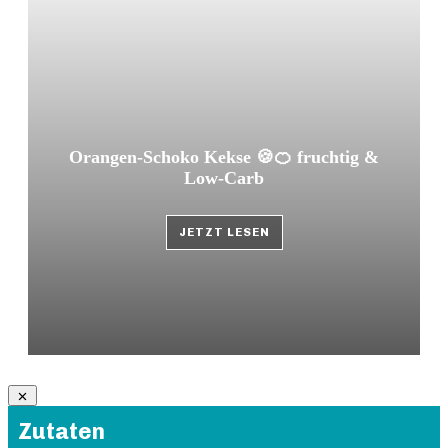
Orangen-Schoko Kekse 🍪🍊 fruchtig &
Low-Carb
JETZT LESEN
Zutaten