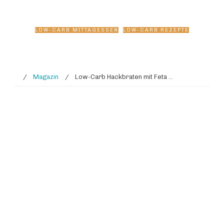
Paprikagemüse😍
LOW-CARB MITTAGESSEN
,
LOW-CARB REZEPTE
/
Magazin
/
Low-Carb Hackbraten mit Feta und buntem Paprikagemüse😍