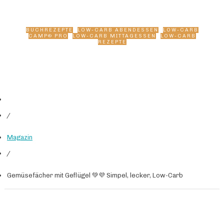
Carb
BUCHREZEPTE
,
LOW-CARB ABENDESSEN
,
LOW-CARB
CAMP® PRO
,
LOW-CARB MITTAGESSEN
,
LOW-CARB
REZEPTE
/
Magazin
/
Gemüsefächer mit Geflügel 💚💜 Simpel, lecker, Low-Carb