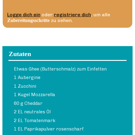
Logge dich ein
oder
registriere dich
, um alle
zu sehen.
Zubereitungsschritte
Zutaten
Etwas Ghee (Butterschmalz) zum Einfetten
1 Aubergine
1 Zucchini
1 Kugel Mozzarella
60 g Cheddar
2 EL neutrales Öl
2 EL Tomatenmark
1 EL Paprikapulver rosenscharf