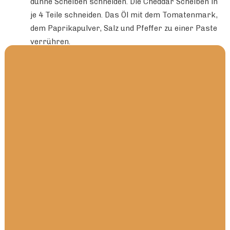
dünne Scheiben schneiden. Die Cheddar Scheiben in
je 4 Teile schneiden. Das Öl mit dem Tomatenmark,
dem Paprikapulver, Salz und Pfeffer zu einer Paste
verrühren.