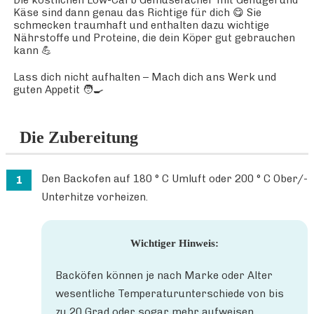
Die köstlichen Low-Carb Gemüsefächer mit Geflügel und
Käse sind dann genau das Richtige für dich 😋 Sie
schmecken traumhaft und enthalten dazu wichtige
Nährstoffe und Proteine, die dein Köper gut gebrauchen
kann 💪
Lass dich nicht aufhalten – Mach dich ans Werk und
guten Appetit 🧑‍🍳
Die Zubereitung
Den Backofen auf 180 ° C Umluft oder 200 ° C Ober/-
Unterhitze vorheizen.
Wichtiger Hinweis:
Backöfen können je nach Marke oder Alter
wesentliche Temperaturunterschiede von bis
zu 20 Grad oder sogar mehr aufweisen.