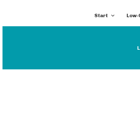
Start
Low-C
L