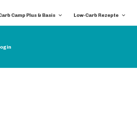
arb Camp Plus & Basis
Low-Carb Rezepte
ogin