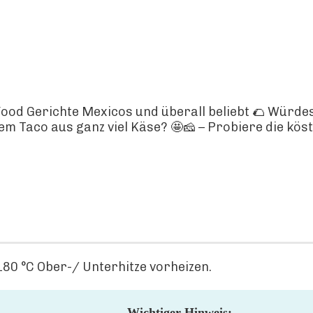
Food Gerichte Mexicos und überall beliebt 🌮 Würde
nem Taco aus ganz viel Käse? 🤩🧀 – Probiere die kö
80 °C Ober-/ Unterhitze vorheizen.
Wichtiger Hinweis: