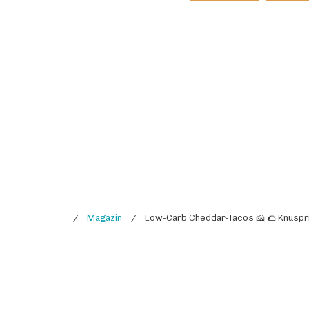
/
Magazin
/
Low-Carb Cheddar-Tacos 🧀 🌮 Knusprig