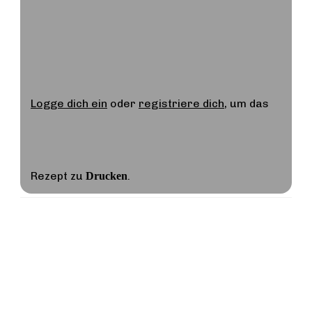
Logge dich ein
oder
registriere dich
, um das
Rezept zu
.
Drucken