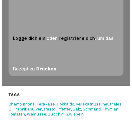
Logge dich ein
oder
registriere dich
, um das
Rezept zu
Drucken
.
TAGS
Champignons
,
Fetakäse
,
Hokkaido
,
Muskatnuss
,
neutrales
Öl
,
Paprikapulver
,
Pesto
,
Pfeffer
,
Salz
,
Schmand
,
Thymian
,
Tomaten
,
Walnüsse
,
Zucchini
,
Zwiebeln