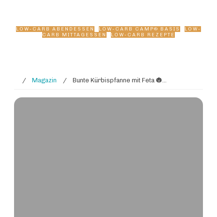
& herzhaft 🧡
LOW-CARB ABENDESSEN
,
LOW-CARB CAMP® BASIS
,
LOW-
CARB MITTAGESSEN
,
LOW-CARB REZEPTE
/
Magazin
/
Bunte Kürbispfanne mit Feta 🎃🍅 Low-Carb, vitaminreich & herzhaft 🧡