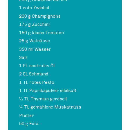
1 rote Zwiebel
200 g Champignons
175 g Zucchini
150 g kleine Tomaten
25 g Walnüsse
350 ml Wasser
Salz
1 EL neutrales Öl
2 EL Schmand
1 TL rotes Pesto
1 TL Paprikapulver edelsüß
½ TL Thymian gerebelt
¼ TL gemahlene Muskatnuss
Pfeffer
50 g Feta