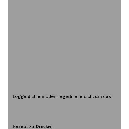
Logge dich ein
oder
registriere dich
, um das
Rezept zu
.
Drucken