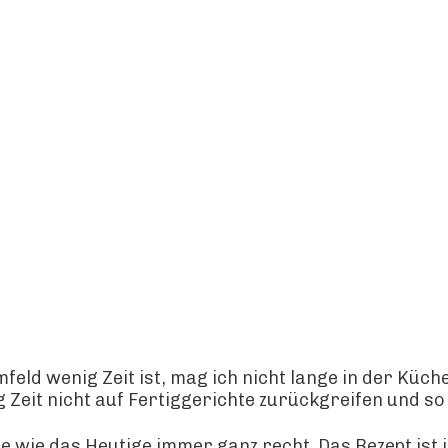
ld wenig Zeit ist, mag ich nicht lange in der Küch
 Zeit nicht auf Fertiggerichte zurückgreifen und so
e wie das Heutige immer ganz recht. Das Rezept ist