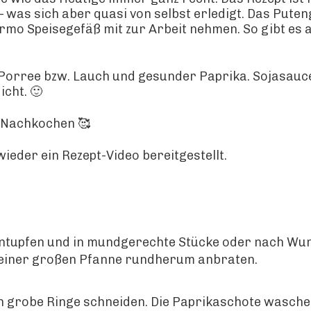
 was sich aber quasi von selbst erledigt. Das Pute
mo Speisegefäß mit zur Arbeit nehmen. So gibt es 
el Porree bzw. Lauch und gesunder Paprika. Sojasa
icht. 🙂
m Nachkochen 🥰
ieder ein Rezept-Video bereitgestellt.
entupfen und in mundgerechte Stücke oder nach Wun
n einer großen Pfanne rundherum anbraten.
 grobe Ringe schneiden. Die Paprikaschote waschen