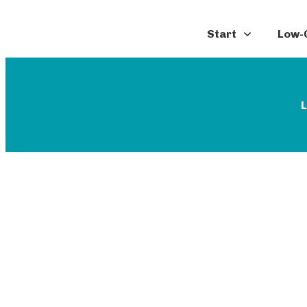
Start
Low-C
L