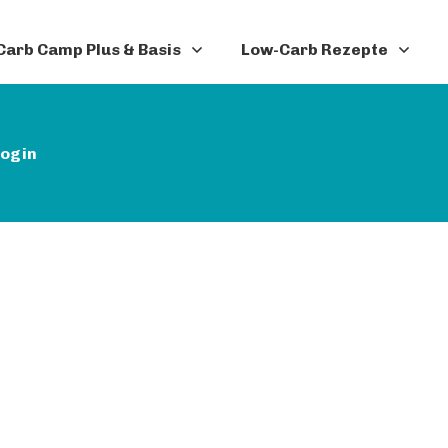
arb Camp Plus & Basis
Low-Carb Rezepte
ogin