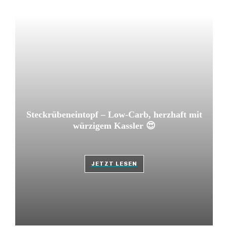
Steckrübeneintopf – Low-Carb, herzhaft mit
würzigem Kassler 😍
JETZT LESEN