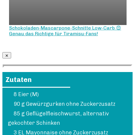
Schokoladen-Mascarpone-Schnitte Low-Carb 😍
Genau das Richtige für Tiramisu-Fans!
Zutaten
8 Eier (M)
90 g Gewürzgurken ohne Zuckerzusatz
85 g Geflügelfleischwurst, alternativ
gekochter Schinken
3 EL Mayonnaise ohne Zuckerzusatz