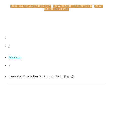
LOW-CARB ABENDESSEN
,
LOW-CARB FRÜHSTÜCK
,
LOW-
CARB REZEPTE
/
Magazin
/
Eiersalat 🥚 wie bei Oma, Low-Carb 👵🏼 🥰