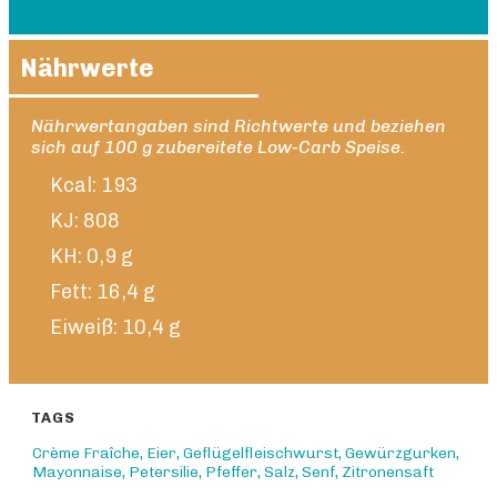
Nährwerte
Nährwertangaben sind Richtwerte und beziehen
sich auf 100 g zubereitete Low-Carb Speise.
Kcal: 193
KJ: 808
KH: 0,9 g
Fett: 16,4 g
Eiweiß: 10,4 g
TAGS
Crème Fraîche
,
Eier
,
Geflügelfleischwurst
,
Gewürzgurken
,
Mayonnaise
,
Petersilie
,
Pfeffer
,
Salz
,
Senf
,
Zitronensaft