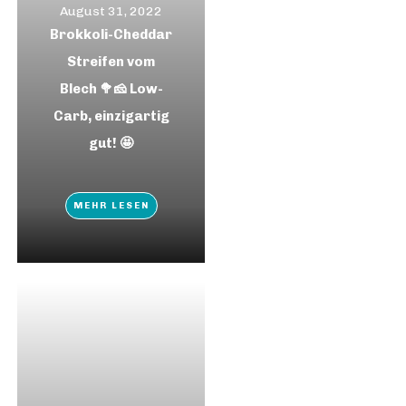
August 31, 2022
Brokkoli-Cheddar
Streifen vom
Blech 🥦🧀 Low-
Carb, einzigartig
gut! 🤩
MEHR LESEN