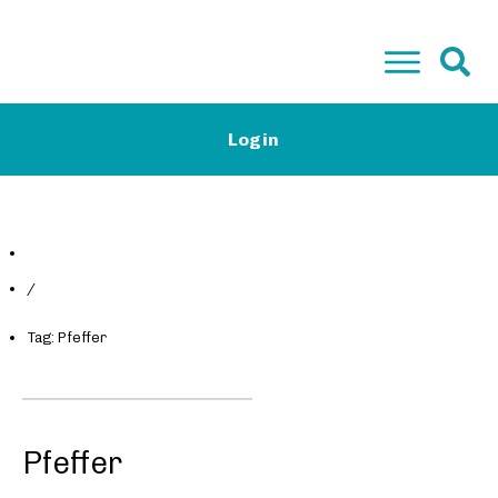
Start
Login
Low-Carb Camp Plus & Basis
Low-Carb Rezepte
Magazin
Kontakt
Gratis E-Book
/
Tag: Pfeffer
Pfeffer