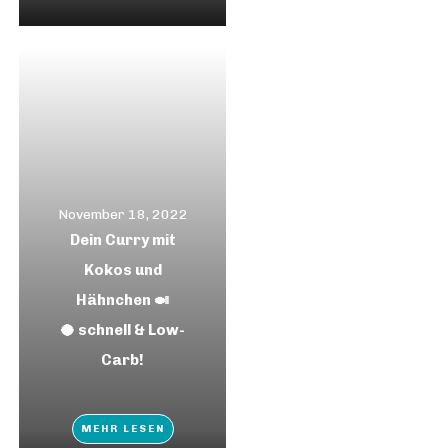
November 18, 2022
Dein Curry mit
Kokos und
Hähnchen 🍛
🥥 schnell & Low-
Carb!
MEHR LESEN