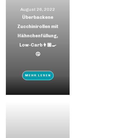
August 26, 2022
Überbackene
Zucchinirollen mit
Hähnchenfüllung,
Low-Carb👩🏼‍🍳
🤤
MEHR LESEN