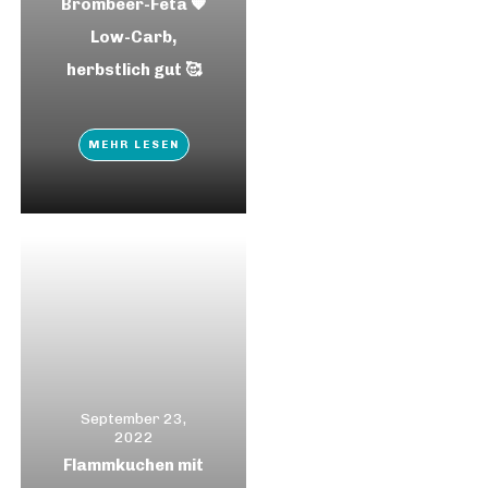
Brombeer-Feta 🧡
Low-Carb,
herbstlich gut 🥰
MEHR LESEN
September 23,
2022
Flammkuchen mit