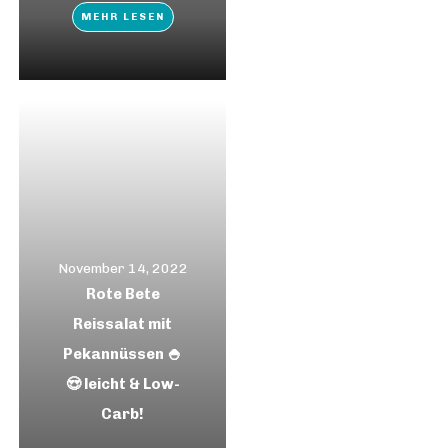
MEHR LESEN
November 14, 2022
Rote Bete
Reissalat mit
Pekannüssen 🍚
😍 leicht & Low-
Carb!