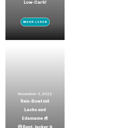
Low-Carb!
MEHR LESEN
November 3, 2022
Reis-Bowl mit
Lachs und
Edamame 🥣
😍 Bunt, lecker &