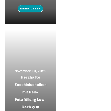
MEHR LESEN
November 10, 2022
Herzhafte
Zucchinischeiben
mit Reis-
Fetafüllung Low-
Carb 🍚❤️