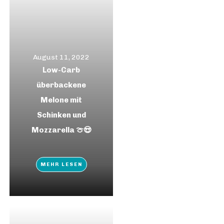
August 11, 2022
Low-Carb
überbackene
Melone mit
Schinken und
Mozzarella 🍈😍
MEHR LESEN