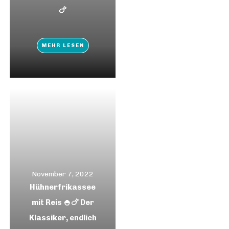
🍗
MEHR LESEN
November 7, 2022
Hühnerfrikassee
mit Reis 🍚🍗 Der
Klassiker, endlich