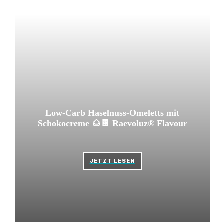
Low-Carb Haselnuss-Omeletts mit
Schokocreme 🌰🍫 Raevoluz® Flavour
JETZT LESEN