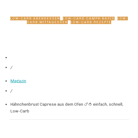
schnell, Low-Carb
LOW-CARB ABENDESSEN
,
LOW-CARB CAMP® BASIS
,
LOW-
CARB MITTAGESSEN
,
LOW-CARB REZEPTE
/
Magazin
/
Hähnchenbrust Caprese aus dem Ofen 🍗🍅 einfach, schnell,
Low-Carb