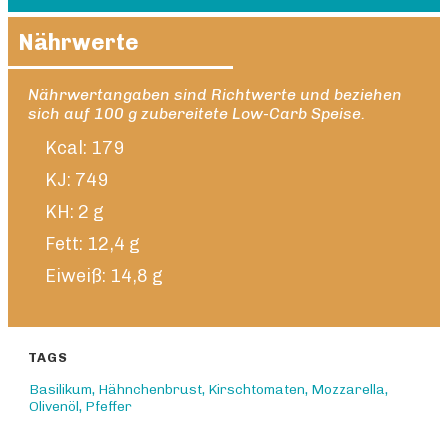
Nährwerte
Nährwertangaben sind Richtwerte und beziehen
sich auf 100 g zubereitete Low-Carb Speise.
Kcal: 179
KJ: 749
KH: 2 g
Fett: 12,4 g
Eiweiß: 14,8 g
TAGS
Basilikum
,
Hähnchenbrust
,
Kirschtomaten
,
Mozzarella
,
Olivenöl
,
Pfeffer