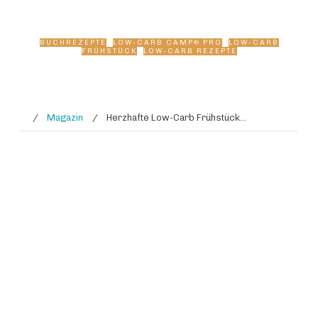
simple & gut 🥰
BUCHREZEPTE
,
LOW-CARB CAMP® PRO
,
LOW-CARB
FRÜHSTÜCK
,
LOW-CARB REZEPTE
/
Magazin
/
Herzhafte Low-Carb Frühstücksmuffins 🧀 So simple & gut 🥰