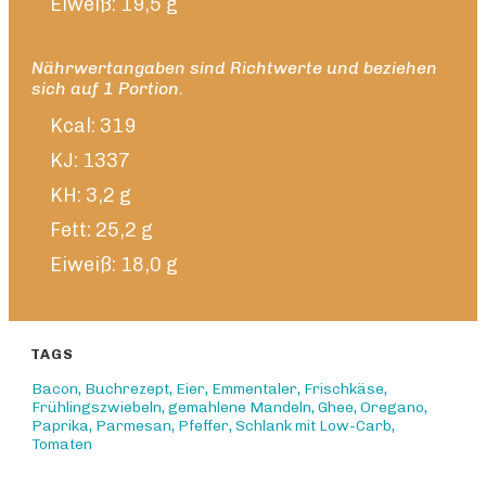
Eiweiß: 19,5 g
Nährwertangaben sind Richtwerte und beziehen
sich auf 1 Portion.
Kcal: 319
KJ: 1337
KH: 3,2 g
Fett: 25,2 g
Eiweiß: 18,0 g
TAGS
Bacon
,
Buchrezept
,
Eier
,
Emmentaler
,
Frischkäse
,
Frühlingszwiebeln
,
gemahlene Mandeln
,
Ghee
,
Oregano
,
Paprika
,
Parmesan
,
Pfeffer
,
Schlank mit Low-Carb
,
Tomaten