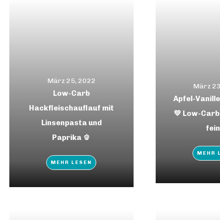
März 25, 2022
März 23
Low-Carb
Apfel-Vanille
Hackfleischauflauf mit
💛 Low-Carb,
Linsenpasta und
fein
Paprika 🫑
MEHR 
MEHR LESEN