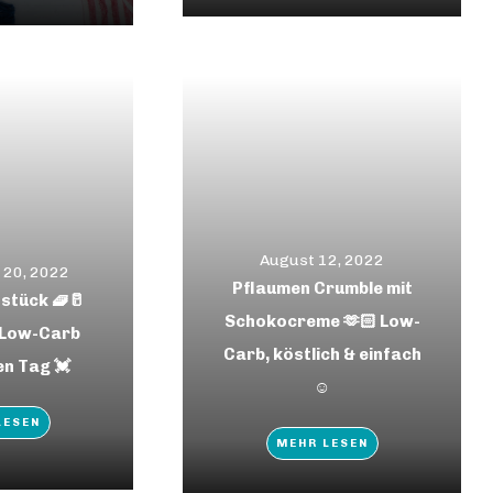
August 12, 2022
 20, 2022
Pflaumen Crumble mit
stück 🧇🥛
Schokocreme 🫶🏻 Low-
 Low-Carb
Carb, köstlich & einfach
en Tag 💓
☺️
LESEN
MEHR LESEN