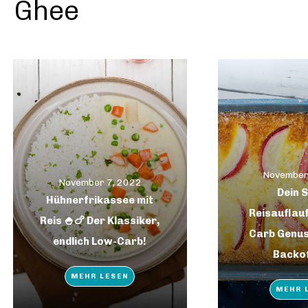
Ghee
November
November 7, 2022
Dein 
Hühnerfrikassee mit
Reisauflauf
Reis 🍚🍗 Der Klassiker,
Carb Genus
endlich Low-Carb!
Backof
MEHR LESEN
MEHR 