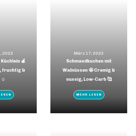
, 2022
März 17, 2022
 Küchlein 🍎
Schmandkuchen mit
 fruchtig &
Walnüssen 🤩 Cremig &
 ☺️
nussig, Low-Carb 🥰
LESEN
MEHR LESEN