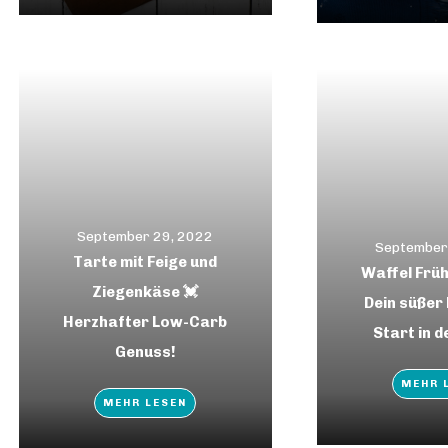
September 29, 2022
September
Tarte mit Feige und
Waffel Früh
Ziegenkäse 💓
Dein süßer
Herzhafter Low-Carb
Start in d
Genuss!
MEHR 
MEHR LESEN