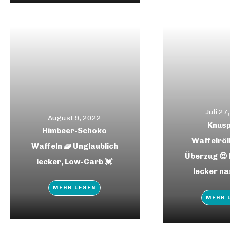
Juli 27
August 9, 2022
Knusp
Himbeer-Schoko
Waffelröl
Waffeln 🧇 Unglaublich
Überzug 😍
lecker, Low-Carb 💓
lecker na
MEHR LESEN
MEHR 