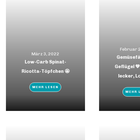
Februar 
März 3, 2022
Gemüsefä
Low-Carb Spinat-
Geflügel 💚
Ricotta-Töpfchen 🤩
lecker, 
MEHR LESEN
MEHR 