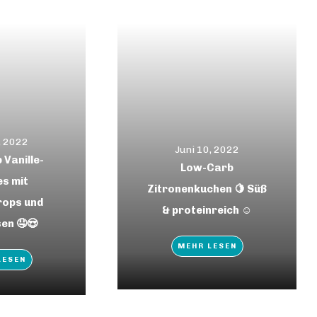
, 2022
Juni 10, 2022
Vanille-
Low-Carb
es mit
Zitronenkuchen 🍋 Süß
ops und
& proteinreich ☺️
en 🤤😍
MEHR LESEN
LESEN