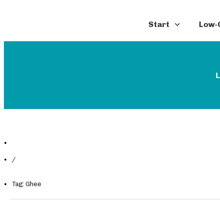
Start
Low-C
L
/
Tag: Ghee