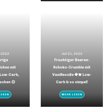
, 2022
Juli 21, 2022
rige
Fruchtiger Beeren-
lchen mit
Schoko-Crumble mit
 Low-Carb,
Vanillesoße 🍓🫐 Low-
schen 😌
Carb & so simpel!
LESEN
MEHR LESEN