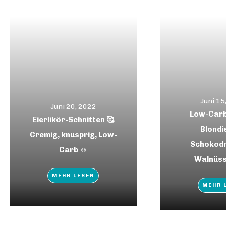
Juni 15
Juni 20, 2022
Low-Carb 
Eierlikör-Schnitten 🥰
Blondi
Cremig, knusprig, Low-
Schokodr
Carb ☺️
Walnüss
MEHR LESEN
MEHR 