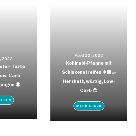
April 12, 2022
3, 2022
Kohlrabi-Pfanne mit
ster-Tarte
Schinkenstreifen 👩🏼‍🍳
 Low-Carb
Herzhaft, würzig, Low-
nügen 🤩
Carb 😌
LESEN
MEHR LESEN