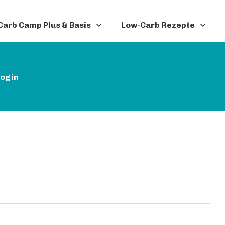
arb Camp Plus & Basis
Low-Carb Rezepte
ogin