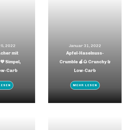
25, 2022
Januar 31, 2022
cher mit
Apfel-Haselnuss-
💜 Simpel,
Crumble 🍎🌰 Crunchy &
Low-Carb
Low-Carb
LESEN
MEHR LESEN