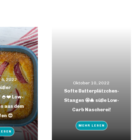
 4, 2022
Oktober 10, 2022
Süßer
Softe Butterplätzchen-
 🍚❤️ Low-
Stangen 🤩🎄 süße Low-
s aus dem
Carb Nascherei!
en 😍
MEHR LESEN
LESEN