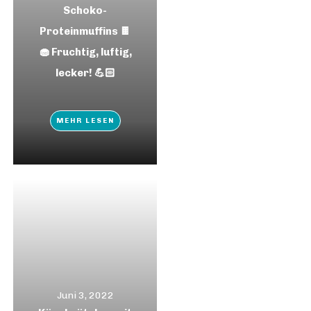
Schoko-
Proteinmuffins 🍫
🧁 Fruchtig, luftig,
lecker! 💪🏻
MEHR LESEN
Juni 3, 2022