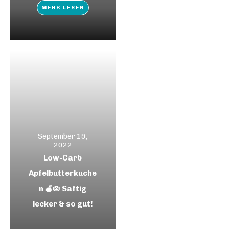
MEHR LESEN
September 19,
2022
Low-Carb
Apfelbutterkuche
n 🍎🥧 Saftig
lecker & so gut!