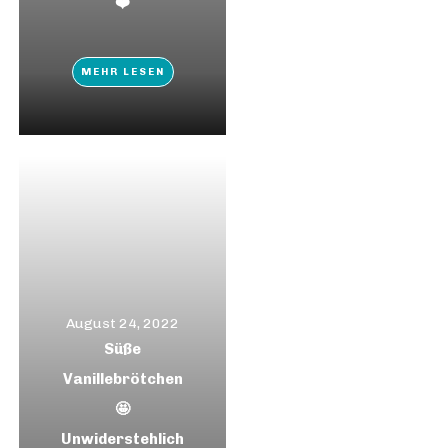
❤️
MEHR LESEN
August 24, 2022
Süße
Vanillebrötchen
🤩
Unwiderstehlich