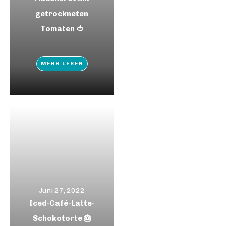
getrockneten
Tomaten 🍅
MEHR LESEN
Juni 27, 2022
Iced-Café-Latte-
Schokotorte 🎂