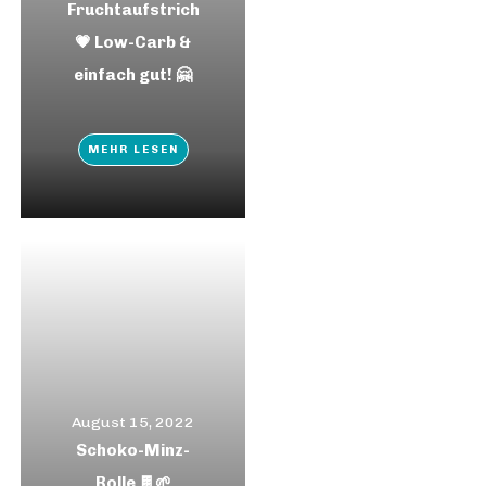
Fruchtaufstrich
💗 Low-Carb &
einfach gut! 🤗
MEHR LESEN
August 15, 2022
Schoko-Minz-
Rolle 🍫🌱