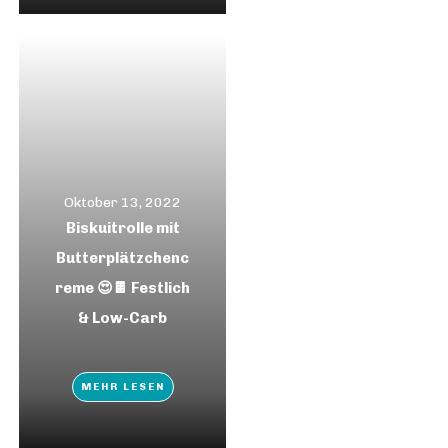
Oktober 13, 2022
Biskuitrolle mit
Butterplätzchenc
reme 😍🍫 Festlich
& Low-Carb
MEHR LESEN