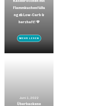
Käsebrötchen mit
Flammkuchenfüllu
ng 🧀 Low-Carb &
herzhaft! 💛
MEHR LESEN
Juni 1, 2022
Überbackene