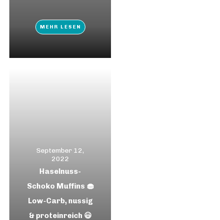
MEHR LESEN
September 12,
2022
Haselnuss-
Schoko Muffins 🧁
Low-Carb, nussig
& proteinreich 😃