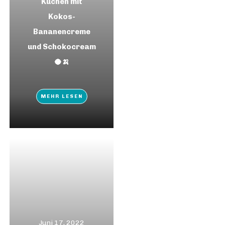
Kuchen mit
Kokos-
Bananencreme
und Schokocream
🥥🍌
MEHR LESEN
Juni 17, 2022