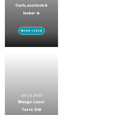
Carb, exotisch &
lecker ☀️
MEHR LESEN
Juli 13, 2022
Mango-Lassi-
Tarte 🥭🥧