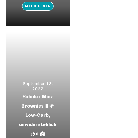
MEHR LESEN
September 13,
2022
Schoko-Minz
Brownies 🍫🌱
Low-Carb,
unwiderstehlich
gut 🤗