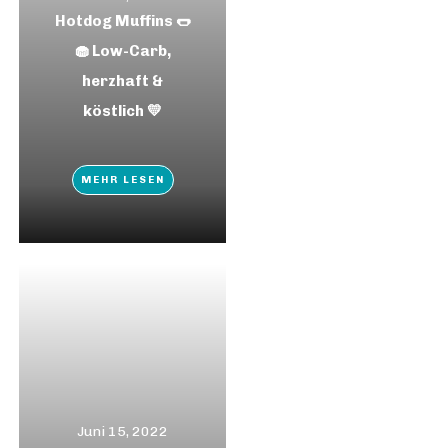
Hotdog Muffins 🌭
🧁 Low-Carb,
herzhaft &
köstlich 💛
MEHR LESEN
Juni 15, 2022