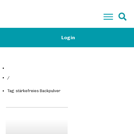
Start
Login
Low-Carb Camp Plus & Basis
Low-Carb Rezepte
Magazin
Kontakt
Gratis E-Book
/
Tag: stärkefreies Backpulver