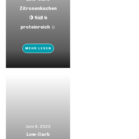
Zitronenkuchen
🍋 Süß &
proteinreich ☺️
MEHR LESEN
Juni 8, 2022
Low-Carb