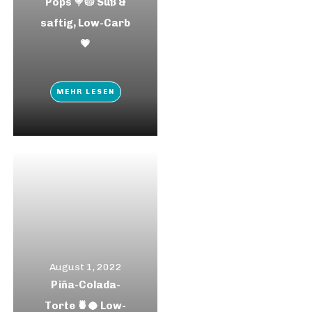
Pops 🍭🥧 Süß &
saftig, Low-Carb
💗
MEHR LESEN
August 1, 2022
Piña-Colada-
Torte 🍍🥥 Low-