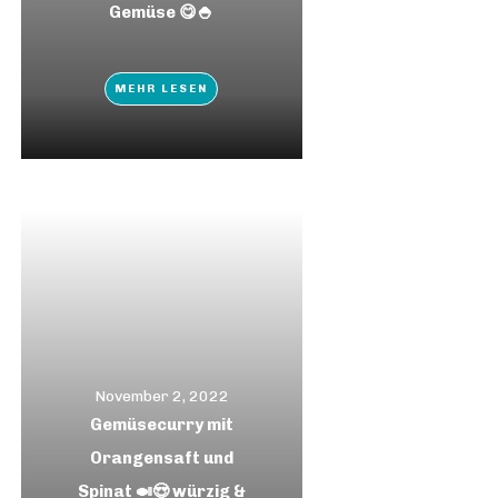
Gemüse 😋🍚
MEHR LESEN
November 2, 2022
Gemüsecurry mit
Orangensaft und
Spinat 🍛😍 würzig &