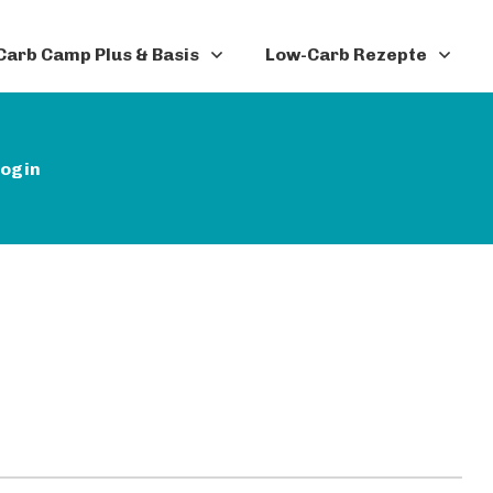
arb Camp Plus & Basis
Low-Carb Rezepte
ogin