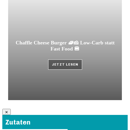
Chaffle Cheese Burger 🧇🧀 Low-Carb statt
Fast Food 🍔
JETZT LESEN
Zutaten