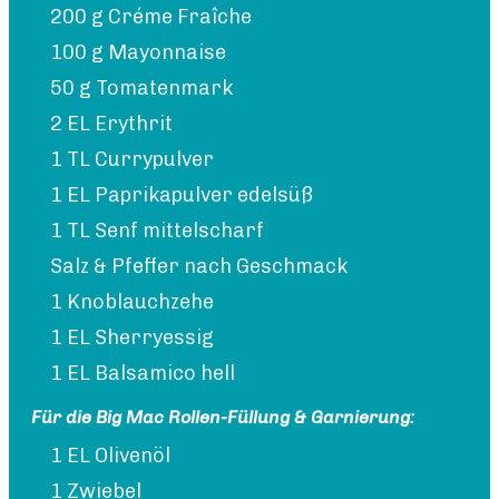
200 g Créme Fraîche
100 g Mayonnaise
50 g Tomatenmark
2 EL Erythrit
1 TL Currypulver
1 EL Paprikapulver edelsüß
1 TL Senf mittelscharf
Salz & Pfeffer nach Geschmack
1 Knoblauchzehe
1 EL Sherryessig
1 EL Balsamico hell
Für die Big Mac Rollen-Füllung & Garnierung:
1 EL Olivenöl
1 Zwiebel