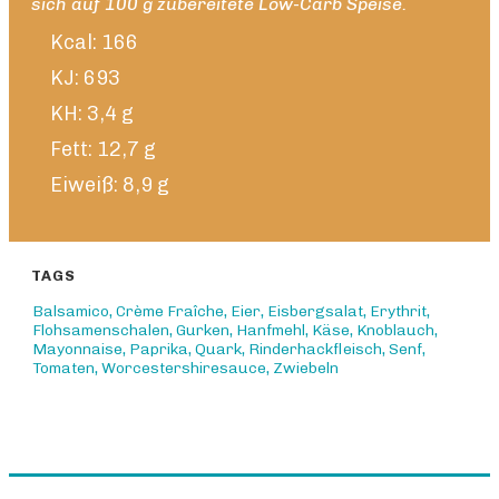
sich auf 100 g zubereitete Low-Carb Speise.
Kcal: 166
KJ: 693
KH: 3,4 g
Fett: 12,7 g
Eiweiß: 8,9 g
TAGS
Balsamico
,
Crème Fraîche
,
Eier
,
Eisbergsalat
,
Erythrit
,
Flohsamenschalen
,
Gurken
,
Hanfmehl
,
Käse
,
Knoblauch
,
Mayonnaise
,
Paprika
,
Quark
,
Rinderhackfleisch
,
Senf
,
Tomaten
,
Worcestershiresauce
,
Zwiebeln