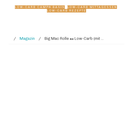
LOW-CARB CAMP® BASIS
,
LOW-CARB MITTAGESSEN
,
LOW-CARB REZEPTE
/
Magazin
/
Big Mac Rolle 🌯 Low-Carb (mit zwei Teigvarianten)