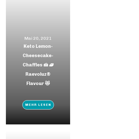
Mai 20, 2021
Keto Lemon-
Cheesecake-
Chaffles 🍰 🧇
Raevoluz®
Flavour 😻
MEHR LESEN