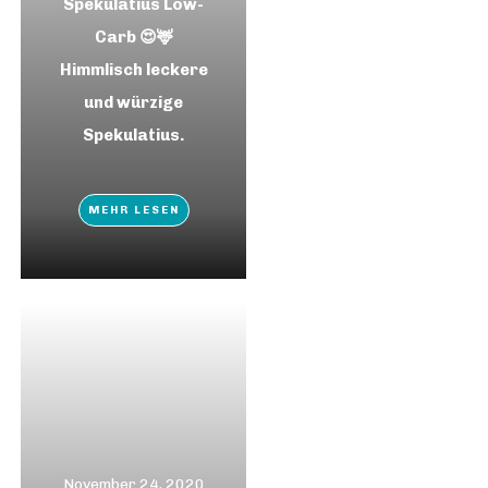
Spekulatius Low-
Carb 😍🦌
Himmlisch leckere
und würzige
Spekulatius.
MEHR LESEN
November 24, 2020