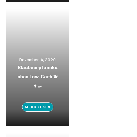
Dezember 4, 2020
Blaubeerpfannku
chen Low-Carb 🫐
👩‍🍳
MEHR LESEN