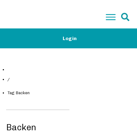
Start
Login
Low-Carb Camp Plus & Basis
Low-Carb Rezepte
Magazin
Kontakt
Gratis E-Book
/
Tag: Backen
Backen