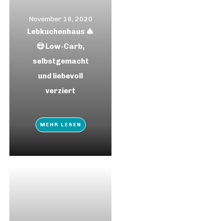
November 18, 2020
Lebkuchenhaus 🎄
😍 Low-Carb,
selbstgemacht
und liebevoll
verziert
MEHR LESEN