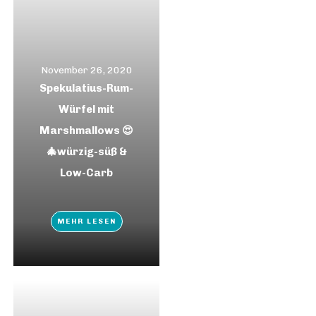
November 26, 2020
Spekulatius-Rum-
Würfel mit
Marshmallows 😍
🎄würzig-süß &
Low-Carb
MEHR LESEN