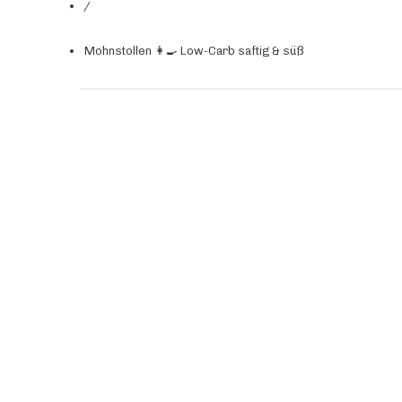
/
Mohnstollen 👩‍🍳 Low-Carb saftig & süß