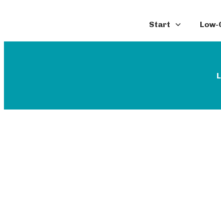
Start
Low-C
L