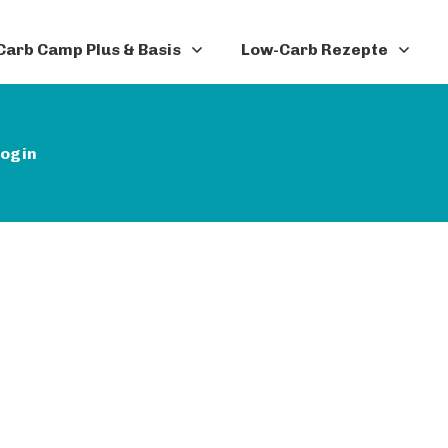
arb Camp Plus & Basis
Low-Carb Rezepte
ogin