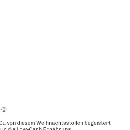
 🙂
t Du von diesem Weihnachtsstollen begeistert
 in die Low-Carb Ernährung.