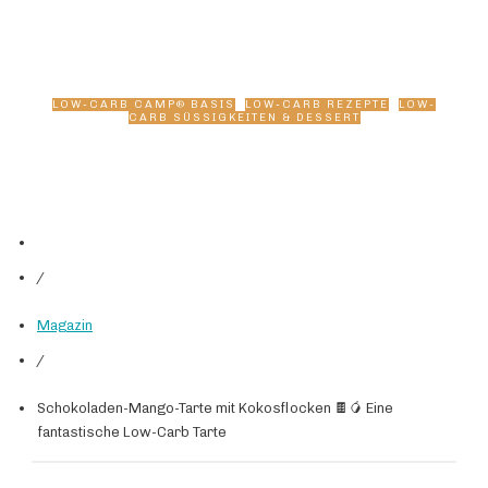
fantastische Low-Carb
Tarte
LOW-CARB CAMP® BASIS
,
LOW-CARB REZEPTE
,
LOW-
CARB SÜSSIGKEITEN & DESSERT
/
Magazin
/
Schokoladen-Mango-Tarte mit Kokosflocken 🍫🥭 Eine
fantastische Low-Carb Tarte