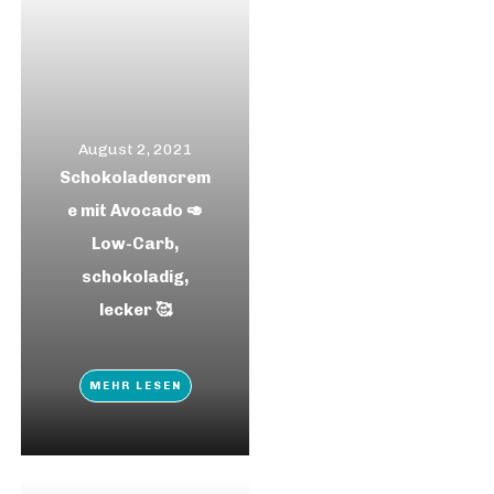
August 2, 2021
Schokoladencrem
e mit Avocado 🥑
Low-Carb,
schokoladig,
lecker 🥰
MEHR LESEN