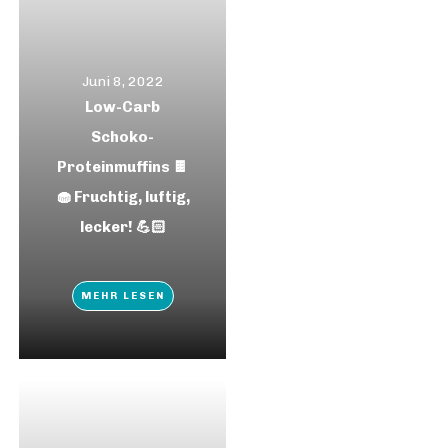
Juni 8, 2022
Low-Carb
Schoko-
Proteinmuffins 🍫
🧁 Fruchtig, luftig,
lecker! 💪🏻
MEHR LESEN