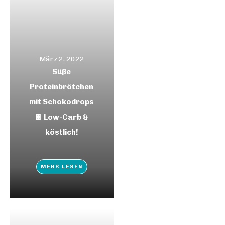
März 2, 2022
Süße
Proteinbrötchen
mit Schokodrops
🍫 Low-Carb &
köstlich!
MEHR LESEN