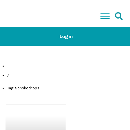
Start
Login
Low-Carb Camp Plus & Basis
Low-Carb Rezepte
Magazin
Kontakt
Gratis E-Book
/
Tag: Schokodrops