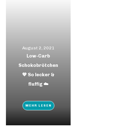
August 2, 2021
Low-Carb
Schokobrötchen
💙 So lecker &
fluffig ☁️
MEHR LESEN