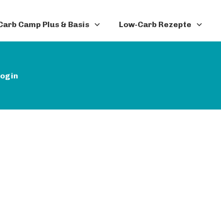
arb Camp Plus & Basis
Low-Carb Rezepte
ogin