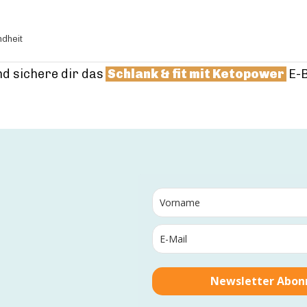
ndheit
d sichere dir d
a
s
Schlank & fit mit Ketopower
E
-
Newsletter Abon