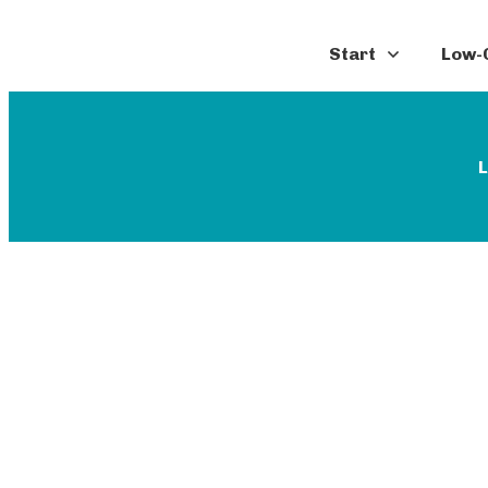
Start
Low-C
L