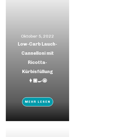
Oktober 5, 2022
Low-Carb Lauch-
Cannelloni mit
Ricotta-
Kürbisfüllung
👩🏼‍🍳🤩
MEHR LESEN