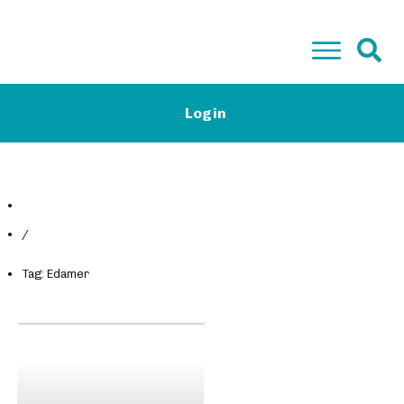
Start
Login
Low-Carb Camp Plus & Basis
Low-Carb Rezepte
Magazin
Kontakt
Gratis E-Book
/
Tag: Edamer