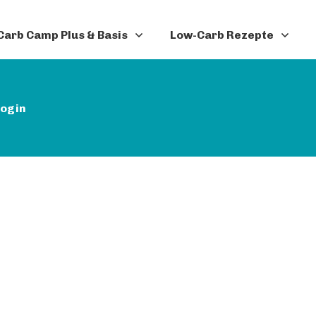
arb Camp Plus & Basis
Low-Carb Rezepte
ogin