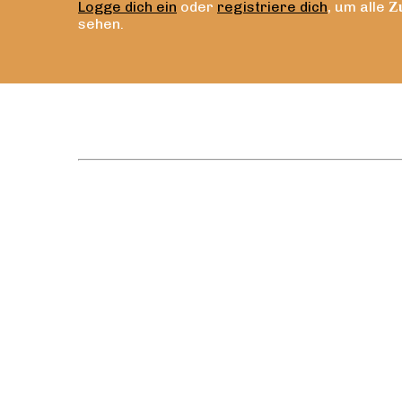
Logge dich ein
oder
registriere dich
, um alle
Zu
sehen.