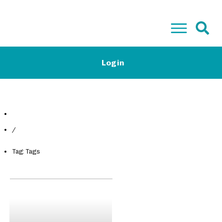
Start
Login
Low-Carb Camp Plus & Basis
Low-Carb Rezepte
Magazin
Kontakt
Gratis E-Book
/
Tag: Tags