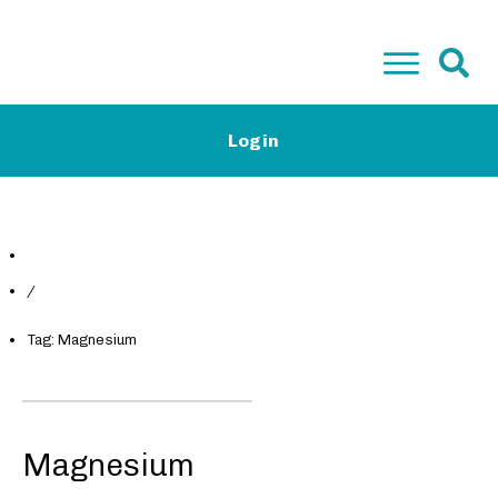
Start
Login
Low-Carb Camp Plus & Basis
Low-Carb Rezepte
Magazin
Kontakt
Gratis E-Book
/
Tag: Magnesium
Magnesium