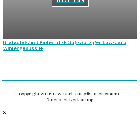
JETZT LESEN
Bratapfel-Zimt Kipferl 🍎🥠 Süß-würziger Low-Carb
Wintergenuss 💫
Copyright
2026
Low-Carb Camp®
-
Impressum &
Datenschutzerklärung
X