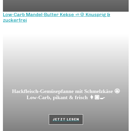
Low-Carb Mandel-Butter Kekse 🧈🍪 Knusprig &
zuckerfrei
Hackfleisch-Gemüsepfanne mit Schmelzkäse 🤩
Low-Carb, pikant & frisch 👩🏼‍🍳
JETZT LESEN