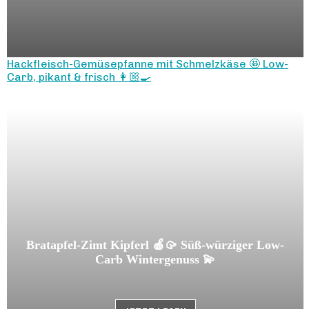
Hackfleisch-Gemüsepfanne mit Schmelzkäse 🤩 Low-
Carb, pikant & frisch 👩🏼‍🍳
Bratapfel-Zimt Kipferl 🍎🥠 Süß-würziger Low-
Carb Wintergenuss 💫