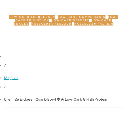
Protein
LOW-CARB ABENDESSEN
,
LOW-CARB CAMP® BASIS
,
LOW-
CARB FRÜHSTÜCK
,
LOW-CARB REZEPTE
,
LOW-CARB
SNACKS
,
RAEVOLUZ® FLAVOUR
,
RAEVOLUZ® PROTEIN
/
Magazin
/
Cremige Erdbeer-Quark-Bowl 🍓🥣 Low-Carb & High Protein