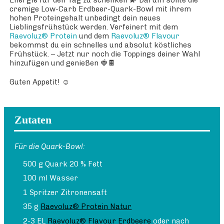
Energie für den Tag zu schenken 💫 Darum sollte die
cremige Low-Carb Erdbeer-Quark-Bowl mit ihrem
hohen Proteingehalt unbedingt dein neues
Lieblingsfrühstück werden. Verfeinert mit dem
Raevoluz® Protein
und dem
Raevoluz® Flavour
bekommst du ein schnelles und absolut köstliches
Frühstück. – Jetzt nur noch die Toppings deiner Wahl
hinzufügen und genießen 🍓🍫
Guten Appetit! ☺️
Zutaten
Für die Quark-Bowl:
500 g Quark 20 % Fett
100 ml Wasser
1 Spritzer Zitronensaft
35 g
Raevoluz® Protein Natur
2-3 EL
Raevoluz® Flavour Erdbeere
oder nach